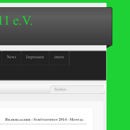
1 e.V.
News
Impressum
intern
Suchen...
Bildergalerie - Schützenfest 2014 - Montag