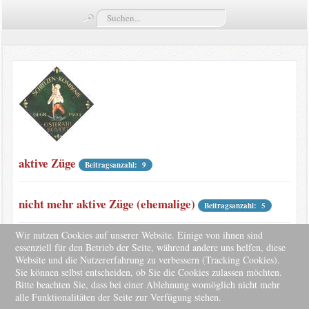
Suchen...
Termine
Züge
Vorstand
Kompaniekönige
Regimentskönige
aktive Züge
Beitragsanzahl: 9
Jungschützenkönige
nicht mehr aktive Züge (ehemalige)
Beitragsanzahl: 5
Bildergalerie
Wir nutzen Cookies auf unserer Website. Einige von ihnen sind
essenziell für den Betrieb der Seite, während andere uns helfen, diese
News
Website und die Nutzererfahrung zu verbessern (Tracking Cookies).
Sie können selbst entscheiden, ob Sie die Cookies zulassen möchten.
© Kompanie Bovert
Impressum
Bitte beachten Sie, dass bei einer Ablehnung womöglich nicht mehr
alle Funktionalitäten der Seite zur Verfügung stehen.
↑↑↑