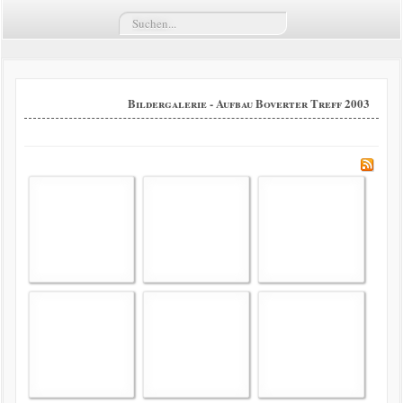
Suchen...
Termine
Züge
Bildergalerie - Aufbau Boverter Treff 2003
Vorstand
Kompaniekönige
Regimentskönige
Jungschützenkönige
Bildergalerie
News
Impressum