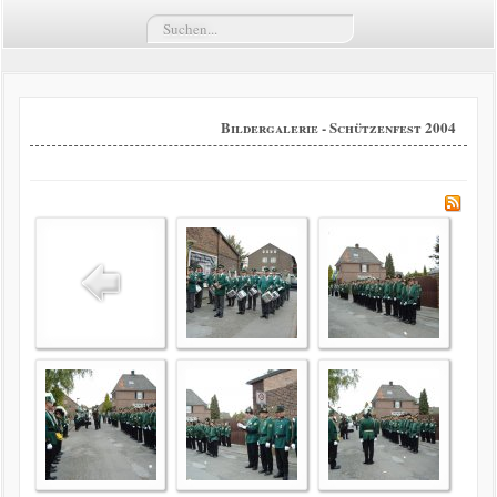
Suchen...
Termine
Züge
Bildergalerie - Schützenfest 2004
Vorstand
Kompaniekönige
Regimentskönige
Jungschützenkönige
Bildergalerie
News
Impressum