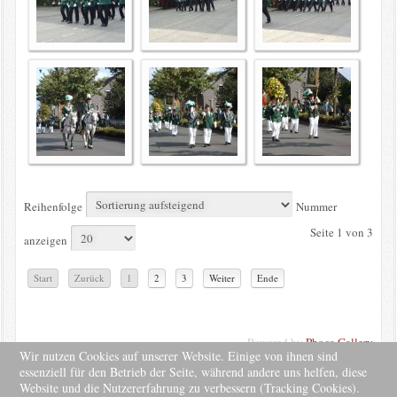
Reihenfolge
Nummer
Seite 1 von 3
anzeigen
Start
Zurück
1
2
3
Weiter
Ende
Powered by
Phoca Gallery
Wir nutzen Cookies auf unserer Website. Einige von ihnen sind
essenziell für den Betrieb der Seite, während andere uns helfen, diese
Website und die Nutzererfahrung zu verbessern (Tracking Cookies).