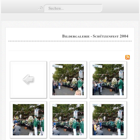
Suchen...
Termine
Züge
Bildergalerie - Schützenfest 2004
Vorstand
Kompaniekönige
Regimentskönige
Jungschützenkönige
Bildergalerie
News
Impressum